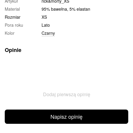
Artykuł
rick&morty_XS
Material
95% bawełna, 5% elastan
Rozmiar
XS
Pora roku
Lato
Kolor
Czarny
Opinie
Dodaj pierwszą opinię
Napisz opinię