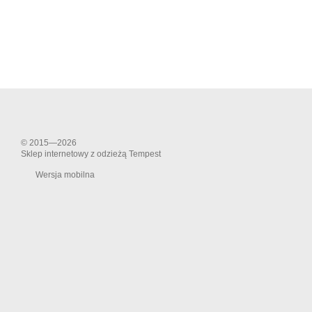
© 2015—2026
Sklep internetowy z odzieżą Tempest
Wersja mobilna