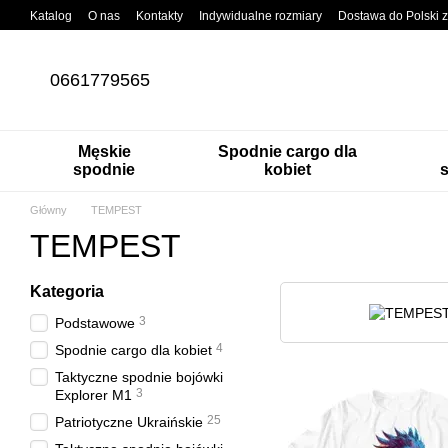
Przejdź do głównej treści
Katalog
O nas
Kontakty
Indywidualne rozmiary
Dostawa do Polski z
O spodniach bojówkach
Blog
0661779565
Męskie
Spodnie cargo dla
spodnie
kobiet
Główny
TEMPEST
TEMPEST
Kategoria
3
Podstawowe
4
Spodnie cargo dla kobiet
Taktyczne spodnie bojówki
3
Explorer M1
25
Patriotyczne Ukraińskie