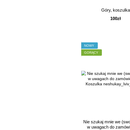
Góry, koszulka
100zł
NOWY
GORĄCY
Nie szukaj mnie we (swo
w uwagach do zamówie