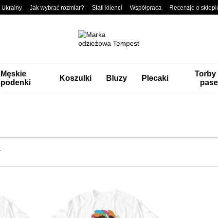
 Ukrainy
Jak wybrać rozmiar?
Stali klienci
Współpraca
Recenzje o sklepi
Męskie
Torby
Koszulki
Bluzy
Plecaki
spodenki
pase