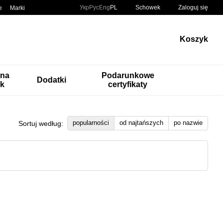
Укр
Рус
Eng
PL
Schowek
Zaloguj się
e
Marki
Koszyk
 na
Podarunkowe
Dodatki
k
certyfikaty
popularności
od najtańszych
po nazwie
Sortuj według: