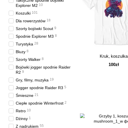
Taktyczne spodnie bojówki
10
Explorer M2
101
Koszulki
18
Dla rowerzystów
9
Szorty bojówki Scout
8
Spodnie Explorer M3
28
Turystyka
8
Bluzy
Kruk, koszulka
8
Szorty Walker
100zł
Bojówki jogger spodnie Raider
9
R2
19
Gry, filmy, muzyka
5
Jogger spodnie Raider R3
21
Śmieszne
2
Ciepłe spodnie Winterfrost
10
Retro
1
Dżinsy
55
Z nadrukiem