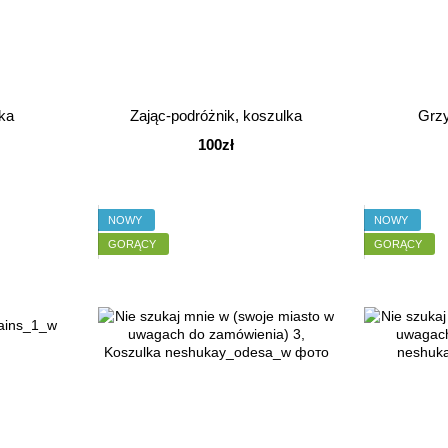
ka
Zając-podróżnik, koszulka
Grzy
100zł
NOWY
NOWY
GORĄCY
GORĄCY