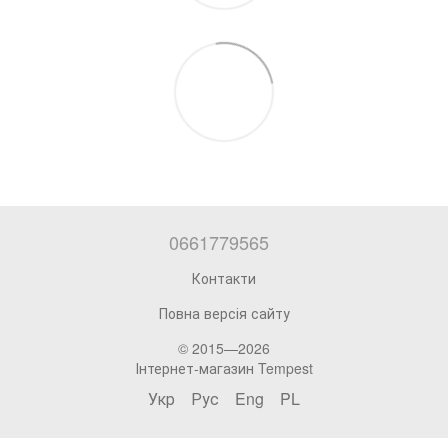
0661779565
Контакти
Повна версія сайту
© 2015—2026
Інтернет-магазин Tempest
Укр
Рус
Eng
PL