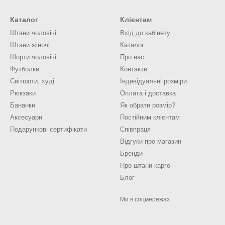
Каталог
Клієнтам
Штани чоловічі
Вхід до кабінету
Штани жіночі
Каталог
Шорти чоловічі
Про нас
Футболки
Контакти
Світшоти, худі
Індивідуальні розміри
Рюкзаки
Оплата і доставка
Бананки
Як обрати розмір?
Аксесуари
Постійним клієнтам
Подарункові сертифікати
Співпраця
Відгуки про магазин
Бренди
Про штани карго
Блог
Ми в соцмережах