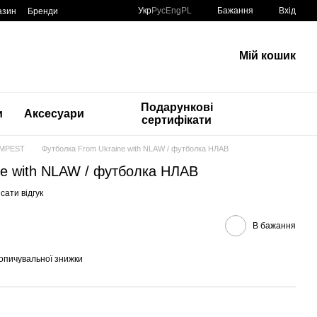
Укр
Рус
Eng
PL
Бажання
Вхід
азин
Бренди
Мій кошик
Подарункові
и
Аксесуари
сертифікати
EMPEST
Футболка From Ukraine with NLAW / футболка НЛАВ
ne with NLAW / футболка НЛАВ
сати відгук
В бажання
опичувальної знижки