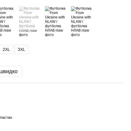
2XL
3XL
 швидко
ластан