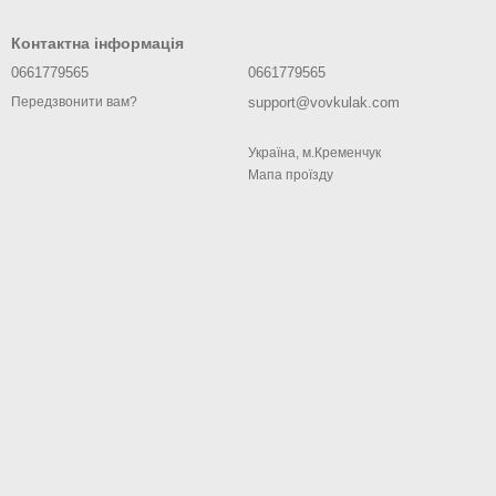
Контактна інформація
0661779565
0661779565
support@vovkulak.com
Передзвонити вам?
Україна, м.Кременчук
Мапа проїзду