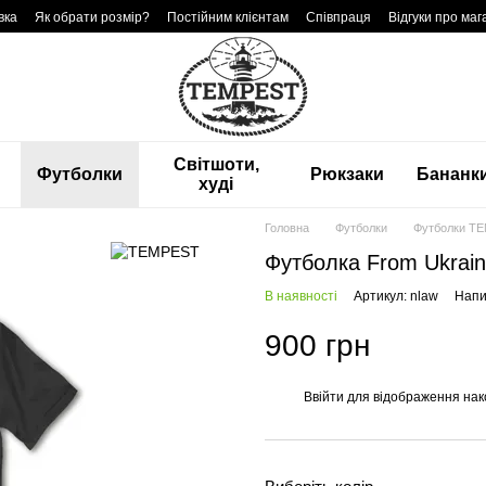
вка
Як обрати розмір?
Постійним клієнтам
Співпраця
Відгуки про маг
Світшоти,
Футболки
Рюкзаки
Бананк
худі
Головна
Футболки
Футболки T
Футболка From Ukrai
В наявності
Артикул: nlaw
Напи
900 грн
Ввійти
для відображення нак
%