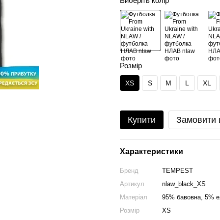
Виберіть колір
Розмір
XS
S
M
L
XL
Купити
Замовити
Характеристики
Бренд
TEMPEST
Артикул
nlaw_black_XS
Матеріал
95% бавовна, 5% е
Розмір
XS