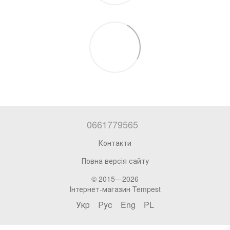
0661779565
Контакти
Повна версія сайту
© 2015—2026
Інтернет-магазин Tempest
Укр
Рус
Eng
PL