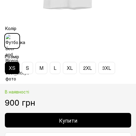
Колір
Розмір
XS
S
M
L
XL
2XL
3XL
В наявності
900 грн
Купити