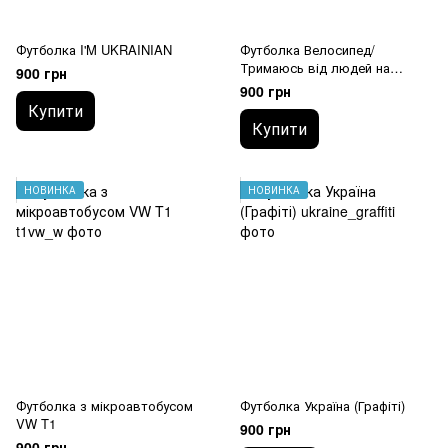
Футболка I'M UKRAINIAN
Футболка Велосипед/
Тримаюсь від людей на
900 грн
відстані
900 грн
Купити
Купити
НОВИНКА
НОВИНКА
Футболка з мікроавтобусом
Футболка Україна (Графіті)
VW T1
900 грн
900 грн