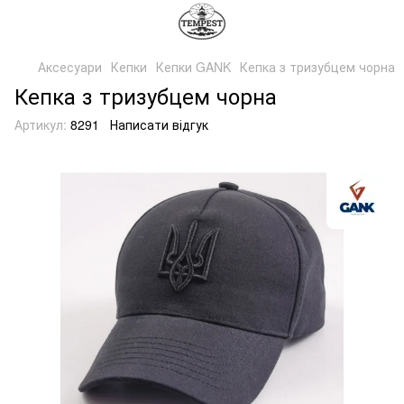
Аксесуари
Кепки
Кепки GANK
Кепка з тризубцем чорна
Кепка з тризубцем чорна
Артикул:
8291
Написати відгук