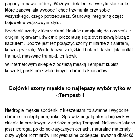
pagony, a nawet ordery. Ważnym detalem są wszyte kieszenie,
które zapewniają wygodę i chęć trzymania przy sobie
wszystkiego, czego potrzebujesz. Stanowią integralną część
bojówek w wojskowym stylu.
Spodenki szorty z kieszeniami idealnie nadają się do noszenia z
długimi rękawami, świetnie prezentują się z oversizową bluzą z
kapturem. Dobrze jest też połączyć szorty militarne z t-shirtem,
koszulą w kratę. Warto łączyć z ciężkimi butami, takimi jak: botki i
trampki, masywne trampki, tenisówki.
W internetowym sklepie z odzieżą męską Tempest kupisz
koszulki, paski oraz wiele innych ubrań i akcesoriów.
Bojówki szorty męskie to najlepszy wybór tylko w
‹‹Tempest››!
Niedrogie męskie spodenki z kieszeniami to świetne i wygodne
ubranie na ciepłą porę roku. Sprawdź bogatą ofertę bojówek w
sklepie internetowym z odzieżą męską Tempest! Najlepsza jakość
jest niedroga, po demokratycznych cenach, naturalne materiały,
duży wybór rozmiarów i indywidualne podejście, uważna dbałość