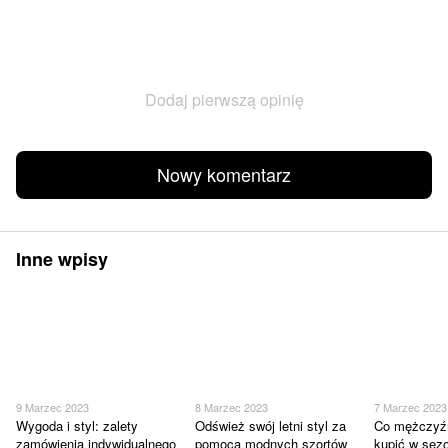
Dodaj pierwszą opinię
Nowy komentarz
Inne wpisy
9 Marzec 2023
8 Marzec 2023
7 Marzec 2023
Wygoda i styl: zalety
Odśwież swój letni styl za
Co mężczyźn
zamówienia indywidualnego
pomocą modnych szortów
kupić w sezo