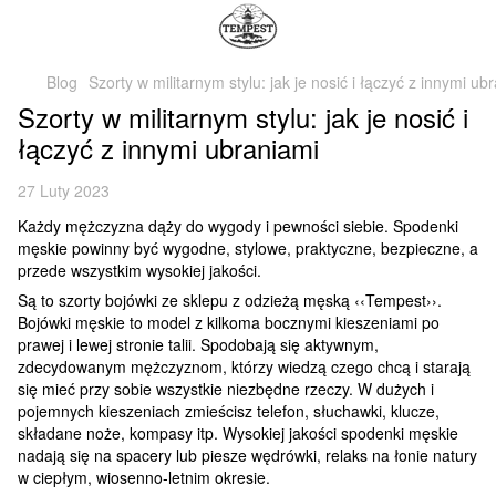
Blog
Szorty w militarnym stylu: jak je nosić i łączyć z innymi ub
Szorty w militarnym stylu: jak je nosić i
łączyć z innymi ubraniami
27 Luty 2023
Każdy mężczyzna dąży do wygody i pewności siebie. Spodenki
męskie powinny być wygodne, stylowe, praktyczne, bezpieczne, a
przede wszystkim wysokiej jakości.
Są to szorty bojówki ze sklepu z odzieżą męską ‹‹Tempest››.
Bojówki męskie to model z kilkoma bocznymi kieszeniami po
prawej i lewej stronie talii. Spodobają się aktywnym,
zdecydowanym mężczyznom, którzy wiedzą czego chcą i starają
się mieć przy sobie wszystkie niezbędne rzeczy. W dużych i
pojemnych kieszeniach zmieścisz telefon, słuchawki, klucze,
składane noże, kompasy itp. Wysokiej jakości spodenki męskie
nadają się na spacery lub piesze wędrówki, relaks na łonie natury
w ciepłym, wiosenno-letnim okresie.