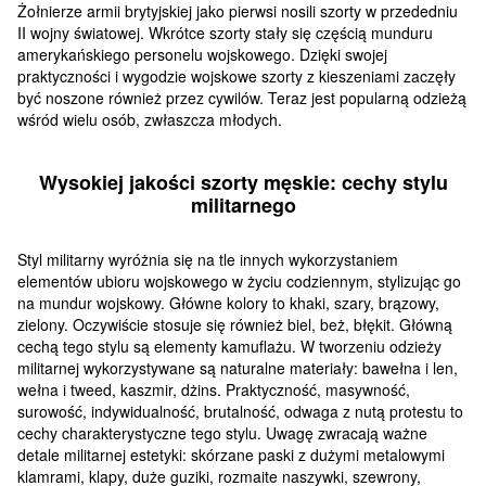
Żołnierze armii brytyjskiej jako pierwsi nosili szorty w przededniu
II wojny światowej. Wkrótce szorty stały się częścią munduru
amerykańskiego personelu wojskowego. Dzięki swojej
praktyczności i wygodzie wojskowe szorty z kieszeniami zaczęły
być noszone również przez cywilów. Teraz jest popularną odzieżą
wśród wielu osób, zwłaszcza młodych.
Wysokiej jakości szorty męskie: cechy stylu
militarnego
Styl militarny wyróżnia się na tle innych wykorzystaniem
elementów ubioru wojskowego w życiu codziennym, stylizując go
na mundur wojskowy. Główne kolory to khaki, szary, brązowy,
zielony. Oczywiście stosuje się również biel, beż, błękit. Główną
cechą tego stylu są elementy kamuflażu. W tworzeniu odzieży
militarnej wykorzystywane są naturalne materiały: bawełna i len,
wełna i tweed, kaszmir, dżins. Praktyczność, masywność,
surowość, indywidualność, brutalność, odwaga z nutą protestu to
cechy charakterystyczne tego stylu. Uwagę zwracają ważne
detale militarnej estetyki: skórzane paski z dużymi metalowymi
klamrami, klapy, duże guziki, rozmaite naszywki, szewrony,