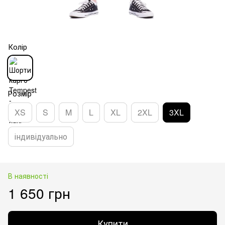
Колір
Розмір
XS
S
M
L
XL
2XL
3XL
індивідуально
В наявності
1 650 грн
Купити