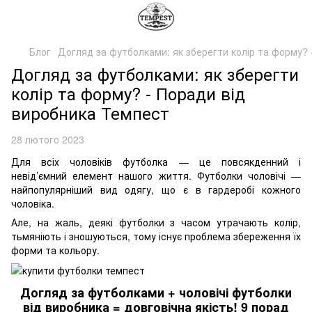
Блог
Догляд за футболками: як зберегти колір та форму? 
Догляд за футболками: як зберегти
колір та форму? - Поради від
виробника Темпест
28 лютого 2023
Для всіх чоловіків футболка — це повсякденний і
невід’ємний елемент нашого життя. Футболки чоловічі —
найпопулярніший вид одягу, що є в гардеробі кожного
чоловіка.
Але, на жаль, деякі футболки з часом утрачають колір,
тьмяніють і зношуються, тому існує проблема збереження їх
форми та кольору.
Догляд за футболками + чоловічі футболки
від виробника = довговічна якість! 9 порад