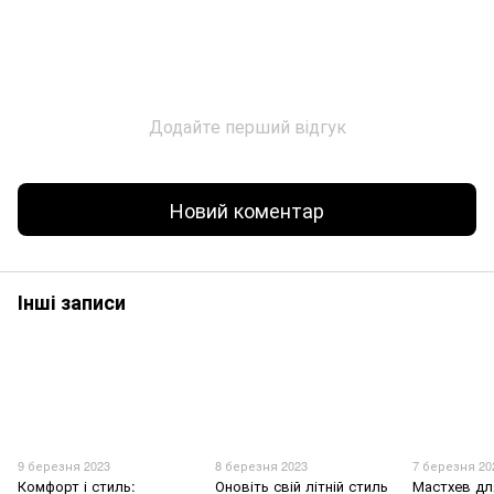
Додайте перший відгук
Новий коментар
Інші записи
9 березня 2023
8 березня 2023
7 березня 20
Комфорт і стиль:
Оновіть свій літній стиль
Мастхев дл