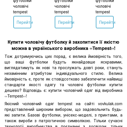
Перейти
Перейти
Перейти
Купити чоловічу футболку й захопитися її якістю
можна в українського виробника ‹‹Tempest››!
Тож дотримуючись цих порад, є велика ймовірність того,
що ваші футболки будуть якнайдовше яскравими,
виглядатимуть як нові та прослужать довгі роки, стануть
незамінним атрибутом індивідуального стилю. Велика
ймовірність є, проте як стовідсотково забезпечити найвищі
стандарти якості одягу та чоловічі футболки купити
дешево? Відповідь є: купити чоловічий одяг від виробника
‹‹Tempest››!
Якісний чоловічий одяг tempest на сайті vovkulak.com
представлений широким вибором, що задовольнить будь-
які запити. Базові футболки, унісекс-моделі, з принтами, а
також вироби з патріотичною символікою. Тільки сучасні
технології виробництва в поєднанні з досвідом, тільки