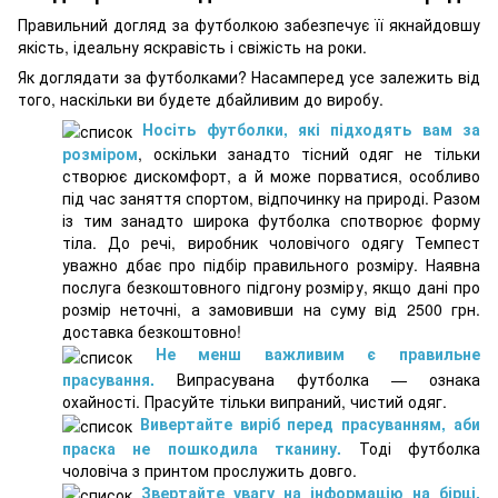
Правильний догляд за футболкою забезпечує її якнайдовшу
якість, ідеальну яскравість і свіжість на роки.
Як доглядати за футболками? Насамперед усе залежить від
того, наскільки ви будете дбайливим до виробу.
Носіть футболки, які підходять вам за
розміром
, оскільки занадто тісний одяг не тільки
створює дискомфорт, а й може порватися, особливо
під час заняття спортом, відпочинку на природі. Разом
із тим занадто широка футболка спотворює форму
тіла. До речі, виробник чоловічого одягу Темпест
уважно дбає про підбір правильного розміру. Наявна
послуга безкоштовного підгону розміру, якщо дані про
розмір неточні, а замовивши на суму від 2500 грн.
доставка безкоштовно!
Не менш важливим є правильне
прасування.
Випрасувана футболка — ознака
охайності. Прасуйте тільки випраний, чистий одяг.
Вивертайте виріб перед прасуванням, аби
праска не пошкодила тканину.
Тоді футболка
чоловіча з принтом прослужить довго.
Звертайте увагу на інформацію на бірці.