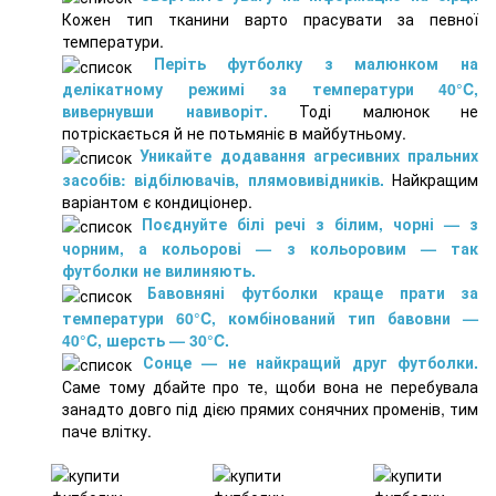
Кожен тип тканини варто прасувати за певної
температури.
Періть футболку з малюнком на
делікатному режимі за температури 40°C,
вивернувши навиворіт.
Тоді малюнок не
потріскається й не потьмяніє в майбутньому.
Уникайте додавання агресивних пральних
засобів: відбілювачів, плямовивідників.
Найкращим
варіантом є кондиціонер.
Поєднуйте білі речі з білим, чорні — з
чорним, а кольорові — з кольоровим — так
футболки не вилиняють.
Бавовняні футболки краще прати за
температури 60°C, комбінований тип бавовни —
40°C, шерсть — 30°C.
Сонце — не найкращий друг футболки.
Саме тому дбайте про те, щоби вона не перебувала
занадто довго під дією прямих сонячних променів, тим
паче влітку.