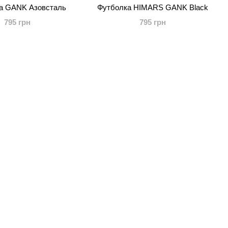
а GANK Азовсталь
Футболка HIMARS GANK Black
795 грн
795 грн