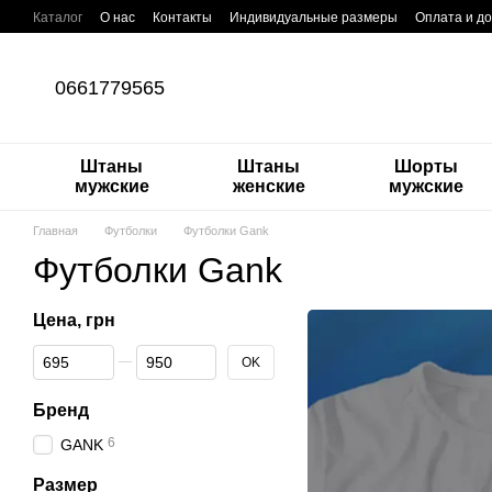
Перейти к основному контенту
Каталог
О нас
Контакты
Индивидуальные размеры
Оплата и до
Бренды
О штанах карго
Блог
0661779565
Штаны
Штаны
Шорты
мужские
женские
мужские
Главная
Футболки
Футболки Gank
Футболки Gank
Цена, грн
От Цена, грн
До Цена, грн
OK
Бренд
6
GANK
Размер