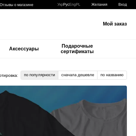
Укр
Рус
Eng
PL
Желания
Вход
Отзывы о магазине
Мой заказ
Подарочные
и
Аксессуары
сертификаты
по популярности
сначала дешевле
по названию
ртировка: