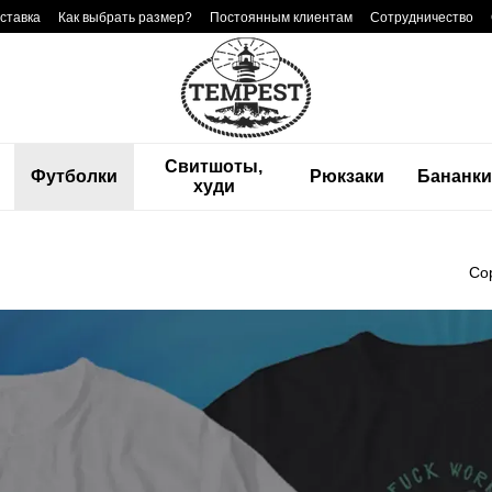
ставка
Как выбрать размер?
Постоянным клиентам
Сотрудничество
Свитшоты,
Футболки
Рюкзаки
Бананк
худи
Со