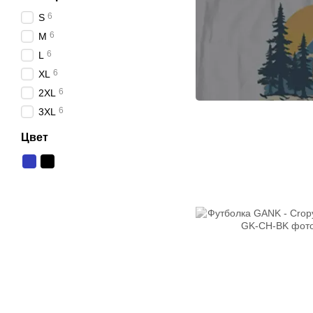
6
S
6
M
6
L
6
XL
6
2XL
6
3XL
Цвет