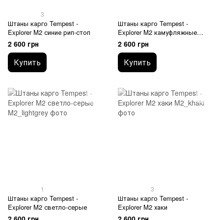
3
Штаны карго Tempest -
Штаны карго Tempest -
Explorer M2 синие рип-стоп
Explorer M2 камуфляжные
тактические, пиксель ВСУ
2 600 грн
2 600 грн
Купить
Купить
1
3
Штаны карго Tempest -
Штаны карго Tempest -
Explorer M2 светло-серые
Explorer M2 хаки
2 600 грн
2 600 грн