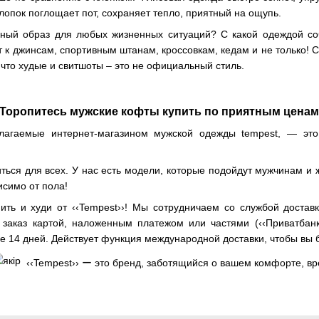
Хлопок поглощает пот, сохраняет тепло, приятный на ощупь.
ьный образ для любых жизненных ситуаций? С какой одеждой со
 к джинсам, спортивным штанам, кроссовкам, кедам и не только! 
 что худые и свитшоты – это не официальный стиль.
Торопитесь мужские кофты купить по приятным ценам
лагаемые интернет-магазином мужской одежды tempest, — это 
ться для всех. У нас есть модели, которые подойдут мужчинам и 
исимо от пола!
ить и худи от ‹‹Tempest››! Мы сотрудничаем со службой доставки
 заказ картой, наложенным платежом или частями (‹‹Приватбанк
е 14 дней. Действует функция международной доставки, чтобы вы б
‹‹Tempest›› ー это бренд, заботящийся о вашем комфорте, вр