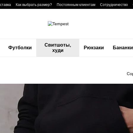
ставка
Как выбрать размер?
Постоянным клиентам
Сотрудничество
Свитшоты,
Футболки
Рюкзаки
Бананк
худи
Со