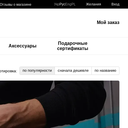
Укр
Рус
Eng
PL
Желания
Вход
Отзывы о магазине
Мой заказ
Подарочные
и
Аксессуары
сертификаты
по популярности
сначала дешевле
по названию
ртировка: