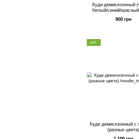
Худи демисезонный (
белый/синий/красный
900 грн
ХИТ
Худи демисезонный с 
(разные цвета
1 100 грн