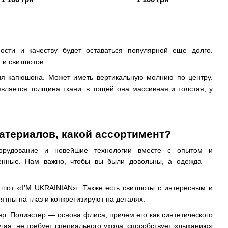
ости и качеству будет оставаться популярной еще долго.
 и свитшотов.
ия капюшона. Может иметь вертикальную молнию по центру.
вляется толщина ткани: в тощей она массивная и толстая, у
материалов, какой ассортимент?
оборудование и новейшие технологии вместе с опытом и
венные. Нам важно, чтобы вы были довольны, а одежда —
шот ‹‹I’M UKRAINIAN››. Также есть свитшоты с интересным и
тны на глаз и конкретизируют на деталях.
р. Полиэстер — основа флиса, причем его как синтетического
гая, не требует специального ухода, способствует «дыханию»