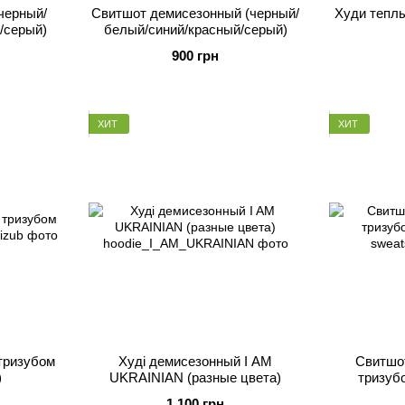
черный/
Свитшот демисезонный (черный/
Худи теплы
/серый)
белый/синий/красный/серый)
900 грн
ХИТ
ХИТ
тризубом
Худі демисезонный I AM
Свитшо
)
UKRAINIAN (разные цвета)
тризуб
1 100 грн