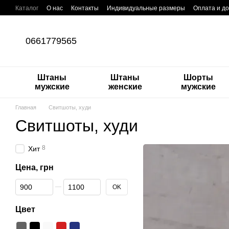
Перейти к основному контенту
Каталог
О нас
Контакты
Индивидуальные размеры
Оплата и до
Бренды
О штанах карго
Блог
0661779565
Штаны
Штаны
Шорты
мужские
женские
мужские
Главная
Свитшоты, худи
Свитшоты, худи
8
Хит
Цена, грн
От Цена, грн
До Цена, грн
OK
Цвет