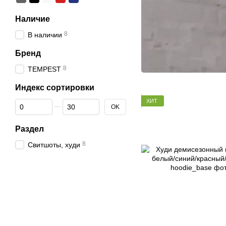
Наличие
8
В наличии
Бренд
8
TEMPEST
Индекс сортировки
ХИТ
От Индекс сортировки
До Индекс сортировки
OK
Раздел
8
Свитшоты, худи