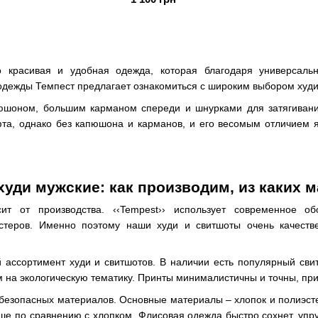
 красивая и удобная одежда, которая благодаря универсальн
одежды Темпест предлагает ознакомиться с широким выбором худи
пюшоном, большим карманом спереди и шнурками для затягиван
та, однако без капюшона и карманов, и его весомым отличием я
худи мужские: как производим, из каких 
сит от производства. ‹‹Tempest›› использует современное 
стеров. Именно поэтому наши худи и свитшоты очень качест
ассортимент худи и свитшотов. В наличии есть популярный свит
на экологическую тематику. Принты минималистичны и точны, прия
безопасных материалов. Основные материалы – хлопок и полиэсте
е по сравнению с хлопком. Флисовая одежда быстро сохнет, упру