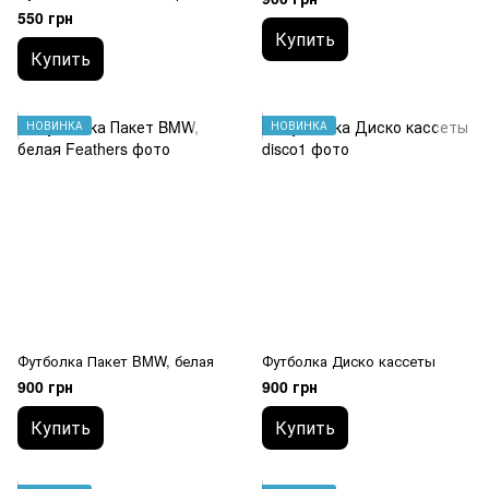
(разные цвета в наличии)
550 грн
Купить
Купить
НОВИНКА
НОВИНКА
Футболка Пакет BMW, белая
Футболка Диско кассеты
900 грн
900 грн
Купить
Купить