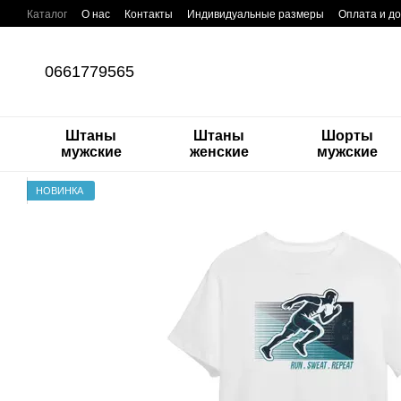
Перейти к основному контенту
Каталог
О нас
Контакты
Индивидуальные размеры
Оплата и до
Бренды
О штанах карго
Блог
0661779565
Штаны
Штаны
Шорты
мужские
женские
мужские
НОВИНКА