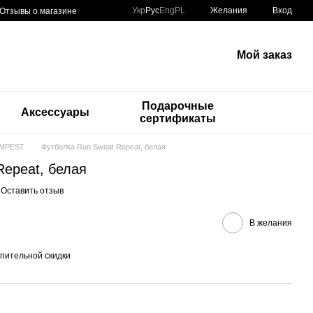
Укр
Рус
Eng
PL
Желания
Вход
Отзывы о магазине
Мой заказ
Подарочные
и
Аксессуары
сертификаты
EMPEST
Футболка Run Sweat Repeat, белая
Repeat, белая
Оставить отзыв
В желания
пительной скидки