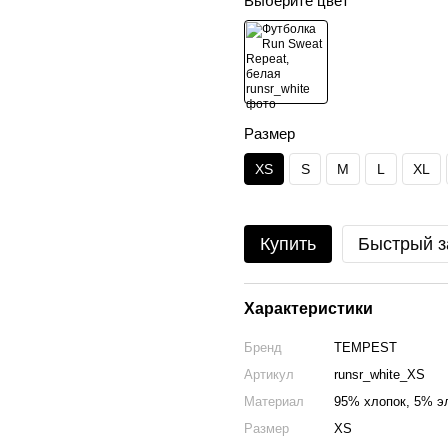
Выберите цвет
Размер
XS
S
M
L
XL
Купить
Быстрый з
Характеристики
Бренд
TEMPEST
Артикул
runsr_white_XS
Материал
95% хлопок, 5% э
Размер
XS