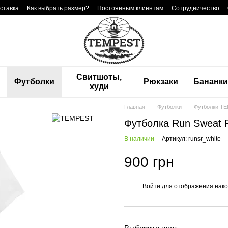
ставка
Как выбрать размер?
Постоянным клиентам
Сотрудничество
Свитшоты,
Футболки
Рюкзаки
Бананк
худи
Главная
Футболки
Футболки T
Футболка Run Sweat 
В наличии
Артикул: runsr_white
900 грн
Войти
для отображения нако
%